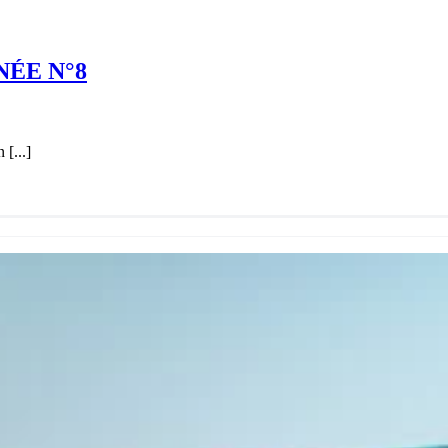
ÉE N°8
[...]