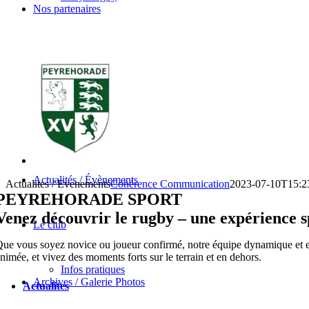
Nos partenaires
Actualités / Évènements
Actualites / Evenements
Cohérence Communication
2023-07-10T15:2
PEYREHORADE SPORT
Venez découvrir le rugby – une expérience sp
Le club
ue vous soyez novice ou joueur confirmé, notre équipe dynamique et ent
nimée, et vivez des moments forts sur le terrain et en dehors.
Infos pratiques
Archives / Galerie Photos
Actualites