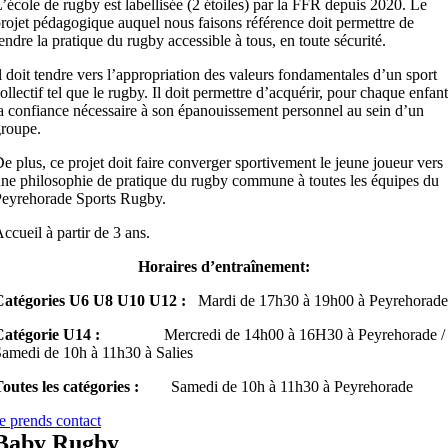
’école de rugby est labellisée (2 étoiles) par la FFR depuis 2020. Le
rojet pédagogique auquel nous faisons référence doit permettre de
endre la pratique du rugby accessible à tous, en toute sécurité.
l doit tendre vers l’appropriation des valeurs fondamentales d’un sport
ollectif tel que le rugby. Il doit permettre d’acquérir, pour chaque enfant
a confiance nécessaire à son épanouissement personnel au sein d’un
roupe.
e plus, ce projet doit faire converger sportivement le jeune joueur vers
ne philosophie de pratique du rugby commune à toutes les équipes du
eyrehorade Sports Rugby.
ccueil à partir de 3 ans.
Horaires d’entraînement:
Catégories U6 U8 U10 U12 :
Mardi de 17h30 à 19h00 à Peyrehorade
Catégorie U14 :
Mercredi de 14h00 à 16H30 à Peyrehorade /
amedi de 10h à 11h30 à Salies
outes les catégories :
Samedi de 10h à 11h30 à Peyrehorade
e prends contact
Baby Rugby