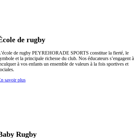
École de rugby
L’école de rugby PEYREHORADE SPORTS constitue la fierté, le
ymbole et la principale richesse du club. Nos éducateurs s’engagent à
nculquer à vos enfants un ensemble de valeurs à la fois sportives et
ociales.
n savoir plus
Baby Rugby