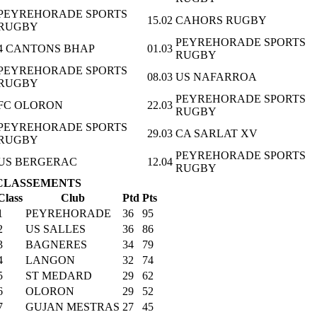
PEYREHORADE SPORTS
15.02
CAHORS RUGBY
RUGBY
PEYREHORADE SPORTS
4 CANTONS BHAP
01.03
RUGBY
PEYREHORADE SPORTS
08.03
US NAFARROA
RUGBY
PEYREHORADE SPORTS
FC OLORON
22.03
RUGBY
PEYREHORADE SPORTS
29.03
CA SARLAT XV
RUGBY
PEYREHORADE SPORTS
US BERGERAC
12.04
RUGBY
CLASSEMENTS
Class
Club
Ptd
Pts
1
PEYREHORADE
36
95
2
US SALLES
36
86
3
BAGNERES
34
79
4
LANGON
32
74
5
ST MEDARD
29
62
6
OLORON
29
52
7
GUJAN MESTRAS
27
45