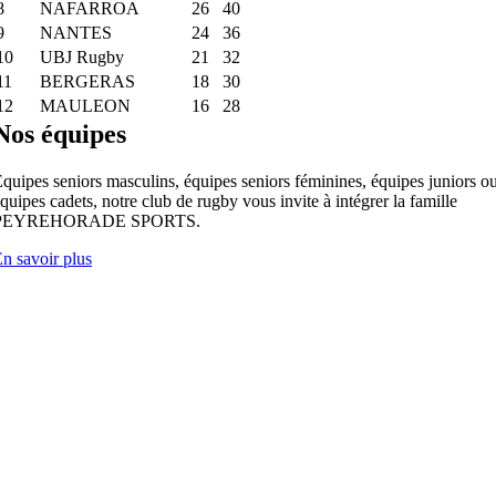
8
NAFARROA
26
40
9
NANTES
24
36
10
UBJ Rugby
21
32
11
BERGERAS
18
30
12
MAULEON
16
28
Nos équipes
quipes seniors masculins, équipes seniors féminines, équipes juniors o
quipes cadets, notre club de rugby vous invite à intégrer la famille
PEYREHORADE SPORTS.
n savoir plus